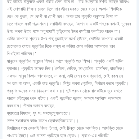
দুই জাতের মানুষকে একই ধারায় ফেলা যাবে না। যার সংস্কারে ঈশ্বর আছেন তাকেও
এই ভোগবাদী শিক্ষায় ফেলে দিলে তার জীবন দরকচা মেরে যাবে। অজ্ঞান শিশুটিকে
দেখে কে বুঝবে, সে ভোগী না যোগী হবে। অথচ তার প্রকৃতি অনুসারে শিক্ষা না
দিতে পারলে সবই পণ্ডশ্রম। স্বামীজী বলছেন, ‘আপনাবা একটি গাছকে কখনই শূন্যের
উপর অথবা উহার পক্ষে অনুপযোগী মৃত্তিকার উপর বসাইয়া ফলাইতে পারেন না।
যেদিন আপনারা শূন্যের উপর গাছ জন্মাইতে সমর্থ হইবেন, সেইদিন আপনারা একটি
ছেলেকেও তাহার প্রকৃতির দিকে লক্ষ্য না করিয়া জোর করিয়া আপনাদের ভাব
শিখাইতে পারিবেন।’
মানুষের প্রকৃতিও মানুষের শিক্ষা। আগে প্রকৃতি পরে শিক্ষা। প্রকৃতি একটি জটিল
ব্যাপার। প্রকৃতির অনেক দিক। নৈতিক, দৈহিক, আধ্যাত্মিক, তামসিক, রাজসিক।
একজন মানুষ বিজ্ঞান ভালবাসবে, না কলা, এটা যেমন তার প্রবণতা, সেই রকম সে
সৎ হবে না অসৎ, একটি তার প্রকৃতি। নিষ্ঠুর অথবা প্রেমিক, নির্ধারণ করবে প্রকৃতি।
প্রকৃতি অনেক সময় নিয়ন্ত্রণ করা যায়। দুষ্ট প্রভাব থেকে বালকটিকে দূরে রাখতে
পারলে চরিত্রের ধরন পাল্টায়। একটি প্রচলিত প্রবাদ, সৎসঙ্গে স্বর্গবাস অসৎসঙ্গে
নরকবাস। গীতায় ভগবান বলছেন,
ধ্যায়তো বিষয়ান্, পুং সঃ সঙ্গস্তেষুপজায়তে।
সঙ্গাৎ সংজায়তে কামঃ কামাৎ ক্রোধহভিজায়তে।।
বিষয়ীদের সঙ্গে কেবলই বিষয় চিন্তা, সেই চিন্তা থেকে আসক্তি। আসক্তি থেকে
পাওয়ার ইচ্ছা। এই কামনা প্রতিহত হলে ক্রোধ। ক্রোধ-এর পরিণতি