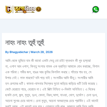
Skip
to
content
নাহং নাহং তুহুঁ তুহুঁ
By
Bhagyabichar
/
March 28, 2026
আমি থেকে তুমিতে যাব কী ভাবে! একটা সেতু তো চাই! ব্যবধান কী খুব দুস্তর!
না, এপাশ আব ওপাশ, কিন্তু সংসার নামক এক ভ্রান্তি আমাকে বোধ করাচ্ছে, বিশাল
এক পরিখা। গভীর জল, হাঙর আর কুমির কিলবিল করছে। সাঁতরে পার হব, সে
উপায় নেই। লাফ মারবো? যদি পড়ে যাই। সংসারীর আমি ভীতু। সংসারীর আমি
হল রেশমের গুটি। কামনা-বাসনার সিল্কের সুতো জড়িয়ে জড়িয়ে গুটি তৈরি করেছে।
কেটে বেরোতে পারে, বেরোবে না। এই দিক্টা নিশ্চিত ও-দিকটা অনিশ্চিত। এ দিকের
ছকটা চেনা, জন্ম, মৃত্যু, দুঃখ, বেদনা, বিরহ,আসা, যাওয়া, ভোগ, দুর্ভোগ। চেনা দুঃখ,
অচেনা সুখের চেয়ে ভালো। চেনা মৃত্যু, অচেনা অমরত্বের চেয়ে প্রার্থিত। এই ভাবেই
সবাই আছে, এই ভাবেই চলে যায়। তোমাতে তুমি থাক, আমাতে আমি নিয়ে আমি