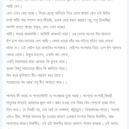
আছি বেশ।
কেন এমন বোধ হচ্ছে। নিত্য ছেড়ে অনিত্য নিয়ে মেতে থাকা! কেন এই উটের
দশা! কাঁটা গাছ মশমশ করে ছিঁড়ছি, দুকষ বেয়ে রক্ত ঝরছে! তবু, তবু চিবোচ্ছি!
আপনি বলতে পারেন ঠাকুর, কেন এমন হচ্ছে!
পারি। মায়ার কারসাজি। কামিনী কাঞ্চনই মায়া। ওর ভেতর অনেক দিন থাকলে
হুঁশ চলে যায়-মনেহয় বেশ আছি। মেথর গুয়ের ভাঁড় বয়-বইতে বইতে আর ঘেন্না
থাকে না। এই বেহুঁশ হয়ে থাকাটাও সংস্কার। বেহুঁশের সংস্কার নিয়ে এলে হুঁশ আসবে
কোথা থেকে। ঠাকুর বললেন, একটা গান শোনা,
এমনি মহামায়ার মায়া রেখেছে কি কুহক করে।
ব্রহ্মা বিষ্ণু অচৈতন্য জীবে কি জানিতে পারে।
বিল করে ঘূর্নিপাতে মীন প্রবেশ করে তাতে।
গতায়াতের পথ আছে তবু মীন পালাতে নারে।।
পালাবে কী করে! না পালানোটাই যে সংস্কার ঢুকে আছে। সংসারে সংসারী,বিষয়ী
মানুষের মধ্যেই আমাদের জন্ম-কর্ম। জ্ঞান হওয়া তক বিষয় বিষ গেলানো হচ্ছে তিল
তিল করে। সে বিষয়ী নয়, তার অর্থ সে অপদার্থ, বাউন্ডুলে। ধিক্কারের পাত্র। অবশ্য
এটাও ঠিক, ঈশ্বর ভাবনার বুঁদ হওয়ার কারণে একজন সংসার বিষয়ে উদাসীন, আর
অলস্যের কারণে উদাসীন, এই দুই উদাসীর মধ্যে আকাশ পাতাল ফারাক। দুই দলের