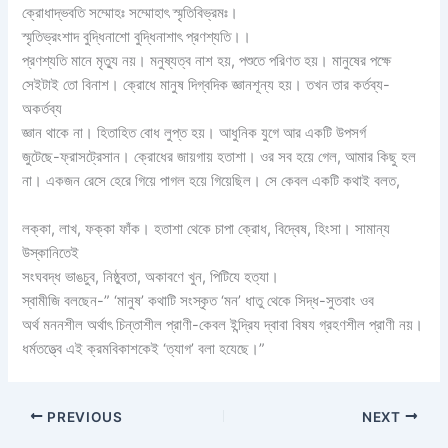
ক্রোধাদ্ভবতি সম্মোহঃ সম্মোহাৎ স্মৃতিবিভ্রমঃ।
স্মৃতিভ্রংশাদ বুদ্ধিনাশো বুদ্ধিনাশাৎ প্রণশ্যতি।।
প্রণশ্যতি মানে মৃত্যু নয়। মনুষ্যত্ব নাশ হয়, পশুতে পরিণত হয়। মানুষের পক্ষে
সেইটাই তো বিনাশ। ক্রোধে মানুষ দিগ্বদিক জ্ঞানশূন্য হয়। তখন তার কর্তব্য-
অকর্তব্য
জ্ঞান থাকে না। হিতাহিত বোধ লুপ্ত হয়। আধুনিক যুগে আর একটি উপসর্গ
জুটেছে-ফ্রাসট্রেসান। ক্রোধের জায়গায় হতাশা। ওর সব হয়ে গেল, আমার কিছু হল
না। একজন রেসে হেরে গিয়ে পাগল হয়ে গিয়েছিল। সে কেবল একটি কথাই বলত,
লক্কা, লাখ, ফক্কা ফাঁক। হতাশা থেকে চাপা ক্রোধ, বিদ্বেষ, হিংসা। সামান্য
উস্কানিতেই
সংঘবদ্ধ ভাঙচুব, নিষ্ঠুবতা, অকাবণে খুন, পিটিযে হত্যা।
স্বামীজি বলছেন-” ‘মানুষ’ কথাটি সংস্কৃত ‘মন’ ধাতু থেকে সিদ্ধ-সুতবাং ওব
অর্থ মননশীল অর্থাৎ চিন্তাশীল প্রাণী-কেবল ইন্দ্রিয দ্বাবা বিষয গ্রহণশীল প্রাণী নয়।
ধর্মতত্ত্বে এই ক্রমবিকাশকেই ‘ত্যাগ’ বলা হযেছে।”
PREVIOUS
NEXT